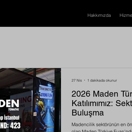
Hakkımızda
Hizmet
27 Nis
1 dakikada okunur
2026 Maden Türk
Katılımımız: Sek
Buluşma
Madencilik sektörünün en ön
olan Maden Türkiye Fuarı’nda