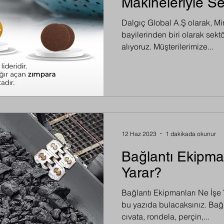
Makineleriyle S
Oynuyor
Dalgıç Global A.Ş olarak, Mi
bayilerinden biri olarak sek
alıyoruz. Müşterilerimize...
12 Haz 2023
1 dakikada okunur
Bağlantı Ekipma
Yarar?
Bağlantı Ekipmanları Ne İşe
bu yazıda bulacaksınız. Bağl
cıvata, rondela, perçin,...