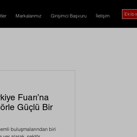
Ekibi
ler
Markalarımız
Girişimci Başvuru
İletişim
iye Fuarı’na
törle Güçlü Bir
emli buluşmalarından biri
 yer alarak, sektör