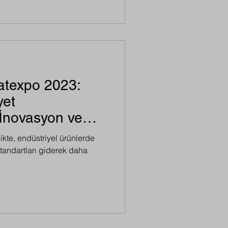
atexpo 2023:
yet
 İnovasyon ve
likte, endüstriyel ürünlerde
standartları giderek daha