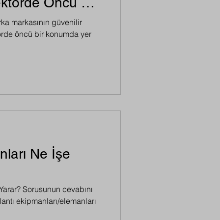
ektörde Öncü Rol
rka markasının güvenilir
törde öncü bir konumda yer
nları Ne İşe
 Yarar? Sorusunun cevabını
antı ekipmanları/elemanları