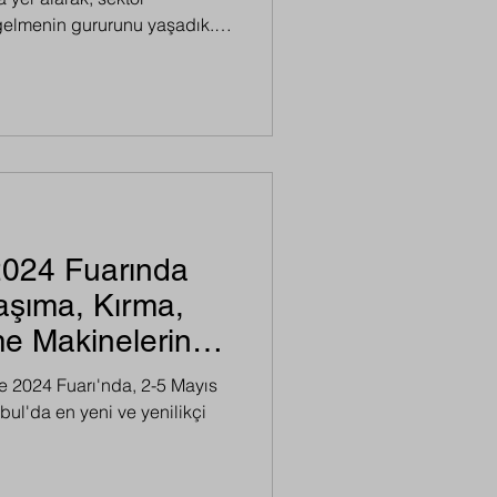
 gelmenin gururunu yaşadık.
nın katılım sağladığı bu
 birlikleri geliştirmek hem de
mak adına önemli bir fırsat
mızda sergilediğimiz ürünler,
 kullanım ve yüksek
un ilgi gördü.
2024 Fuarında
aşıma, Kırma,
e Makinelerinde
er
e 2024 Fuarı'nda, 2-5 Mayıs
nbul'da en yeni ve yenilikçi