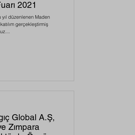
uarı 2021
bu yıl düzenlenen Maden
 katılım gerçekleştirmiş
z....
gıç Global A.Ş,
 ve Zımpara