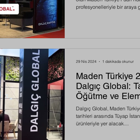
profesyonelleriyle bir araya
Yerli ve yabancı birçok firma
prestijli organizasyon, hem iş
yenilikçi çözümlerimizi tanıt
sundu. Fuar süresince standı
özellikle dayanıklılık, pratik
performans özellikleriyle yoğ
29 Nis 2024
1 dakikada okunur
Maden Türkiye 
Dalgıç Global: T
Öğütme ve Elem
Yenilikçi Çözüml
Dalgıç Global, Maden Türkiy
tarihleri arasında Tüyap İsta
ürünleriyle yer alacak....