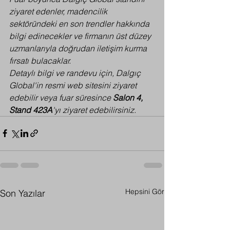
ziyaret edenler, madencilik 
sektöründeki en son trendler hakkında 
bilgi edinecekler ve firmanın üst düzey 
uzmanlarıyla doğrudan iletişim kurma 
fırsatı bulacaklar.
Detaylı bilgi ve randevu için, Dalgıç 
Global'in resmi web sitesini ziyaret 
edebilir veya fuar süresince 
Salon 4, 
Stand 423A
'yı ziyaret edebilirsiniz.
Hepsini Gör
Son Yazılar