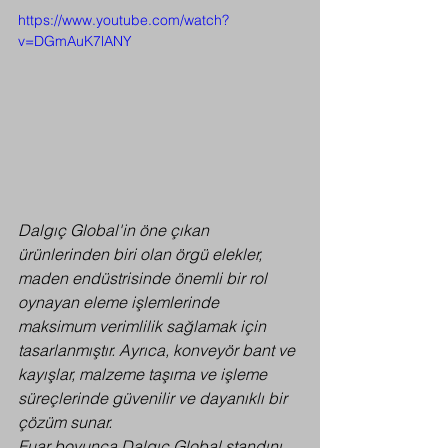
https://www.youtube.com/watch?
v=DGmAuK7lANY
Dalgıç Global'in öne çıkan 
ürünlerinden biri olan örgü elekler, 
maden endüstrisinde önemli bir rol 
oynayan eleme işlemlerinde 
maksimum verimlilik sağlamak için 
tasarlanmıştır. Ayrıca, konveyör bant ve 
kayışlar, malzeme taşıma ve işleme 
süreçlerinde güvenilir ve dayanıklı bir 
çözüm sunar.
Fuar boyunca Dalgıç Global standını 