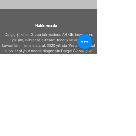
Standartlarında İnovasyon
ve Kalite
Hakkımızda
Dalgıç Şirketler Grubu bünyesinde AR-GE, inovasyon,
girişim, e-ihracat, e-ticaret, tedarik ve yatırım
kavramlarını temele alarak 2020 yılında "We are a global
supplier of your needs" sloganıyla Dalgıç Global İç ve
Dış Ticaret A.Ş. kurulmuştur.
İstanbul (HQ)
Orhanlı Mahallesi,
Demokrasi Caddesi,
Işıkdağ Plaza
No:26/10, 34956
Tuzla/İstanbul
Ankara