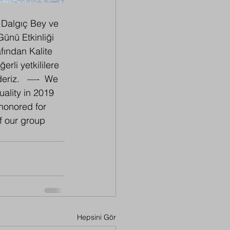
 Dalgıç Bey ve 
ünü Etkinliği 
fından Kalite 
erli yetkililere 
eriz.   —-  We 
ality in 2019 
 honored for 
f our group 
Hepsini Gör