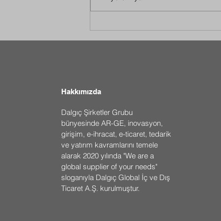
2026 Maden Türkiye Fuarı’na
Katılımımız: Sektörle Güçlü
Bir Buluşma
Hakkımızda
Dalgıç Şirketler Grubu
bünyesinde AR-GE, inovasyon,
girişim, e-ihracat, e-ticaret, tedarik
ve yatırım kavramlarını temele
alarak 2020 yılında "We are a
global supplier of your needs"
sloganıyla Dalgıç Global İç ve Dış
Ticaret A.Ş. kurulmuştur.