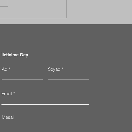
ıç Global Matexpo 2023:
ek Hassasiyet
dartlarında İnovasyon ve
e
İletişime Geç
Ad
Soyad
Email
,
Mesaj