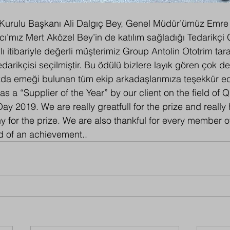
m Kurulu Başkanı Ali Dalgıç Bey, Genel Müdür’ümüz Emre
’mız Mert Aközel Bey’in de katılım sağladığı Tedarikçi G
 itibariyle değerli müşterimiz Group Antolin Ototrim tara
darikçisi seçilmiştir. Bu ödülü bizlere layık gören çok değ
da emeği bulunan tüm ekip arkadaşlarımıza teşekkür ed
a “Supplier of the Year” by our client on the field of Qu
ay 2019. We are really greatfull for the prize and really
y for the prize. We are also thankful for every member o
nd of an achievement.. 