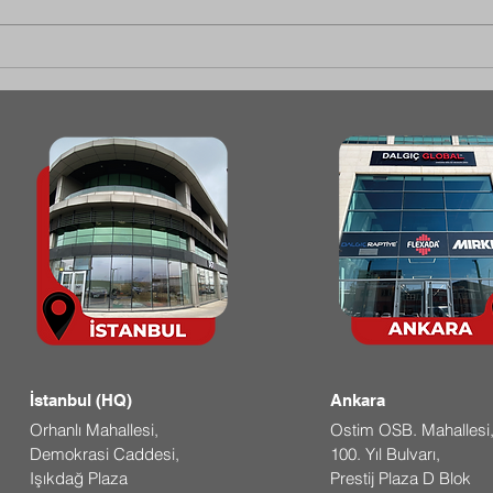
Maden Türkiye 2024 Fuarında
Dalg
Dalgıç Global: Taşıma, Kırma,
Yüks
Öğütme ve Eleme
Stan
Makinelerinde Yenilikçi
Kalit
Çözümler
İstanbul (HQ)
Ankara
Orhanlı Mahallesi,
Ostim OSB. Mahallesi
Demokrasi Caddesi,
100. Yıl Bulvarı,
Işıkdağ Plaza
Prestij Plaza D Blok